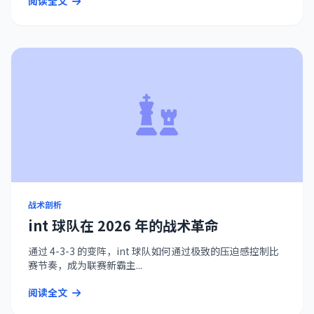
阅读全文
战术剖析
int 球队在 2026 年的战术革命
通过 4-3-3 的变阵，int 球队如何通过极致的压迫感控制比
赛节奏，成为联赛新霸主...
阅读全文