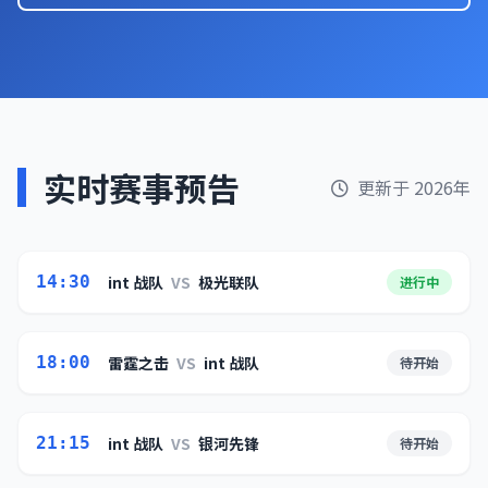
实时赛事预告
更新于 2026年
14:30
int 战队
VS
极光联队
进行中
18:00
雷霆之击
VS
int 战队
待开始
21:15
int 战队
VS
银河先锋
待开始