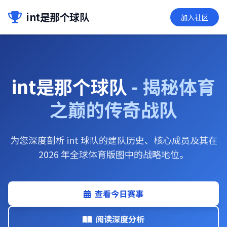
int是那个球队
加入社区
int是那个球队
- 揭秘体育
之巅的传奇战队
为您深度剖析 int 球队的建队历史、核心成员及其在
2026 年全球体育版图中的战略地位。
查看今日赛事
阅读深度分析