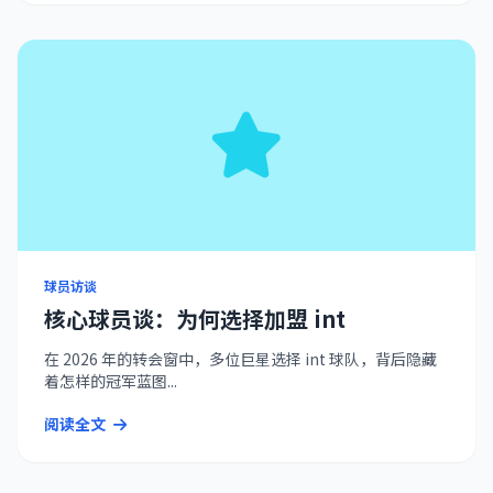
球员访谈
核心球员谈：为何选择加盟 int
在 2026 年的转会窗中，多位巨星选择 int 球队，背后隐藏
着怎样的冠军蓝图...
阅读全文