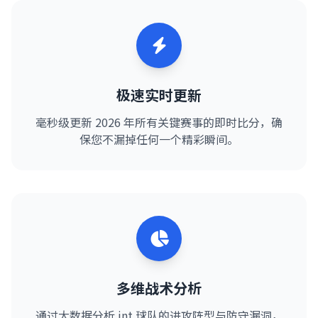
极速实时更新
毫秒级更新 2026 年所有关键赛事的即时比分，确
保您不漏掉任何一个精彩瞬间。
多维战术分析
通过大数据分析 int 球队的进攻阵型与防守漏洞，